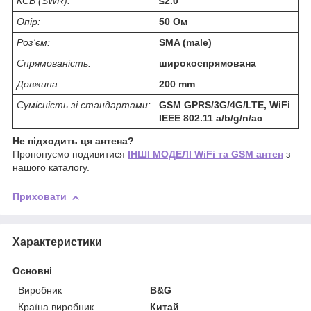
КСВ (SWR):
≤2.0
Опір:
50 Ом
Роз'єм:
SMA (male)
Спрямованість:
широкоспрямована
Довжина:
200 mm
Сумісність зі стандартами:
GSM GPRS/3G/4G/LTE, WiFi
IEEE 802.11 a/b/g/n/ac
Не підходить ця антена?
Пропонуємо подивитися
ІНШІ МОДЕЛІ WiFi та GSM антен
з
нашого каталогу.
Приховати
Характеристики
Основні
Виробник
B&G
Країна виробник
Китай