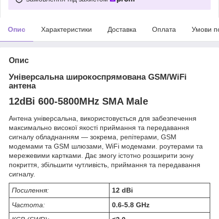
Опис
Характеристики
Доставка
Оплата
Умови п
Опис
Універсальна широкоспрямована GSM/WiFi
антена
12dBi 600-5800MHz SMA Male
Антена універсальна, використовується для забезпечення
максимально високої якості приймання та передавання
сигналу обладнанням — зокрема, репітерами, GSM
модемами та GSM шлюзами, WiFi модемами. роутерами та
мережевими картками. Дає змогу істотно розширити зону
покриття, збільшити чутливість, приймання та передавання
сигналу.
Посилення:
12 dBi
Частота:
0.6-5.8 GHz