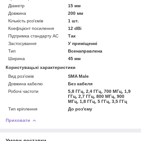
Діаметр
15 мм
Довжина
200 мм
Кількість роз'ємів
1 шт.
Коефіцієнт посилення
12 dBi
Підтримка стандарту АС
Так
Застосування
У приміщенні
Тип
Всенаправлена
Ширина
45 мм
Користувацькі характеристики
Вид роз'ємів
SMA Male
Довжина кабелю
Без кабеля
Робочі частоти
5,8 ГГц, 2,4 ГГц, 700 МГц, 1,9
ГГц, 2,7 ГГц, 800 МГц, 900
МГц, 1,8 ГГц, 5 ГГц, 3,5 ГГц
Тип кріплення
До роз'єму
Приховати
Умови доставки