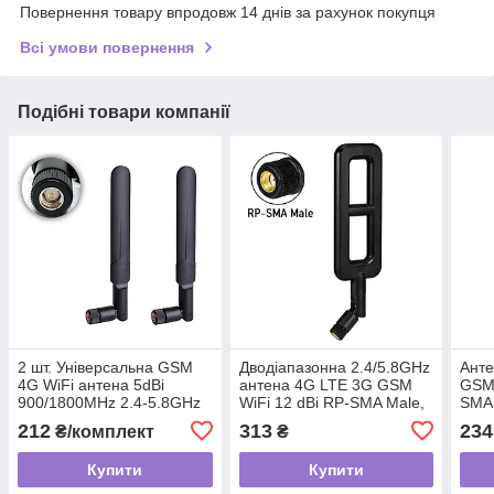
Повернення товару впродовж 14 днів за рахунок покупця
Всі умови повернення
Подібні товари компанії
2 шт. Універсальна GSM
Дводіапазонна 2.4/5.8GHz
Анте
4G WiFi антена 5dBi
антена 4G LTE 3G GSM
GSM 
900/1800MHz 2.4-5.8GHz
WiFi 12 dBi RP-SMA Male,
SMA 
SMA для роутера, модему,
для модемів, репітерів,
унів
212
313
234
₴/комплект
₴
репітера
роутерів
моде
Купити
Купити