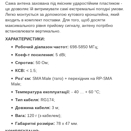
Сама антена захована під якісним ударостійким пластиком -
це дозволяє їй витримувати самі екстремальні погодні умови.
Легко монтується за допомогою кутового кронштейна, який
входить в комплект поставки. Для того, щоб досягти
максимального рівня прийому сигналу, антену потрібно
встановлювати вертикально.
ХАРАКТЕРИСТИКИ:
Робочий діапазон частот:
698-5850 МГц;
Коеф-т посилення:
5 dBi;
Спротив:
50 Ом;
КСВ:
< 1.5;
Роз' єм:
SMA Male (тато) + перехідник на RP-SMA
Male;
Температура експлуатації:
- 40 … + 60 °С;
Тип кабеля:
RG174;
Довжина кабеля:
3 м;
Вага:
120 г (з кабелем);
Габаритні розміри:
78 x 47 мм.