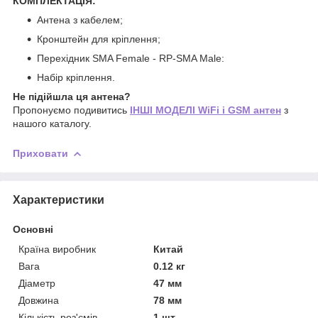
КОМПЛЕКТАЦІЯ:
Антена з кабелем;
Кронштейн для кріплення;
Перехідник SMA Female - RP-SMA Male:
Набір кріплення.
Не підійшла ця антена?
Пропонуємо подивитись
ІНШІ МОДЕЛІ WiFi і GSM антен
з
нашого каталогу.
Приховати
Характеристики
Основні
Країна виробник
Китай
Вага
0.12 кг
Діаметр
47 мм
Довжина
78 мм
Кількість роз'ємів
1 шт.