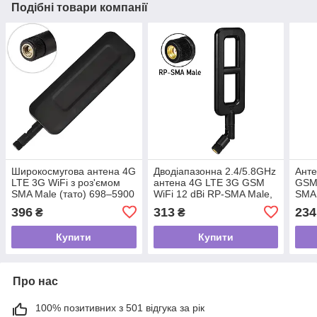
Подібні товари компанії
Широкосмугова антена 4G
Дводіапазонна 2.4/5.8GHz
Анте
LTE 3G WiFi з роз'ємом
антена 4G LTE 3G GSM
GSM 
SMA Male (тато) 698–5900
WiFi 12 dBi RP-SMA Male,
SMA 
МГц та посиленням 2 dBi
для модемів, репітерів,
унів
396
313
234
₴
₴
роутерів
моде
Купити
Купити
Про нас
100% позитивних з 501 відгука за рік