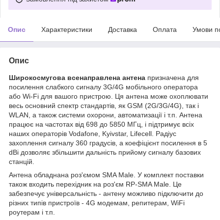
Опис
Характеристики
Доставка
Оплата
Умови п
Опис
Широкосмугова всенаправлена антена
призначена для
посилення слабкого сигналу 3G/4G мобільного оператора
або Wi-Fi для вашого пристрою. Ця антена може охоплювати
весь основний спектр стандартів, як GSM (2G/3G/4G), так і
WLAN, а також системи охорони, автоматизації і т.п. Антена
працює на частотах від 698 до 5850 МГц, і підтримує всіх
наших операторів Vodafone, Kyivstar, Lifecell. Радіус
захоплення сигналу 360 градусів, а коефіцієнт посилення в 5
dBi дозволяє збільшити дальність прийому сигналу базових
станцій.
Антена обладнана роз'ємом SMA Male. У комплект поставки
також входить перехідник на роз'єм RP-SMA Male. Це
забезпечує універсальність - антену можливо підключити до
різних типів пристроїв - 4G модемам, репитерам, WiFi
роутерам і т.п.