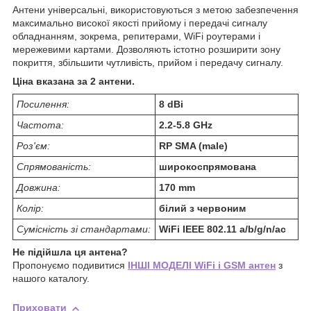
Антени універсальні, використовуються з метою забезпечення
максимально високої якості прийому і передачі сигналу
обладнанням, зокрема, репитерами, WiFi роутерами і
мережевими картами. Дозволяють істотно розширити зону
покриття, збільшити чутливість, прийом і передачу сигналу.
Ціна вказана за 2 антени.
Посилення:
8 dBi
Частота:
2.2-5.8 GHz
Роз'єм:
RP SMA (male)
Спрямованість:
широкоспрямована
Довжина:
170 mm
Колір:
білий з червоним
Сумісність зі стандартами:
WiFi IEEE 802.11 a/b/g/n/ac
Не підійшла ця антена?
Пропонуємо подивитися
ІНШІ МОДЕЛІ WiFi і GSM антен
з
нашого каталогу.
Приховати