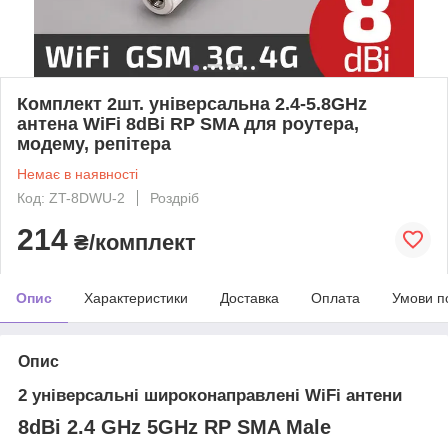
Комплект 2шт. універсальна 2.4-5.8GHz
антена WiFi 8dBi RP SMA для роутера,
модему, репітера
Немає в наявності
Код: ZT-8DWU-2
Роздріб
214
₴/комплект
Опис
Характеристики
Доставка
Оплата
Умови п
Опис
2 універсальні широконаправлені WiFi антени
8dBi 2.4 GHz 5GHz RP SMA Male