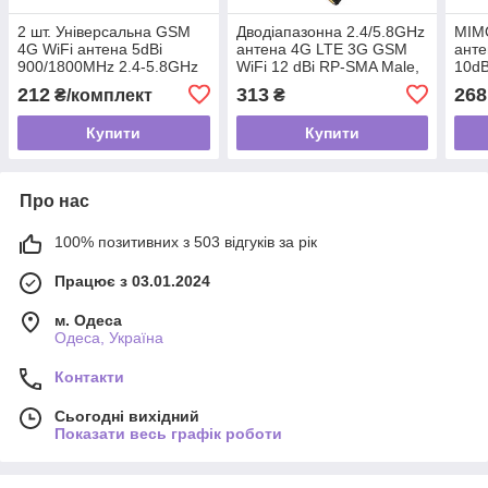
2 шт. Універсальна GSM
Дводіапазонна 2.4/5.8GHz
MIM
4G WiFi антена 5dBi
антена 4G LTE 3G GSM
анте
900/1800MHz 2.4-5.8GHz
WiFi 12 dBi RP-SMA Male,
10dB
SMA для роутера, модему,
для модемів, репітерів,
Male
212
313
268
₴/комплект
₴
репітера
роутерів
модем
Купити
Купити
Про нас
100% позитивних з 503 відгуків за рік
Працює з 03.01.2024
м. Одеса
Одеса, Україна
Контакти
Сьогодні вихідний
Показати весь графік роботи