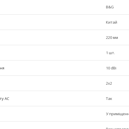
B&G
Китай
220 мм
1 шт.
ння
10 dBi
2x2
ту АС
Так
У приміщенн