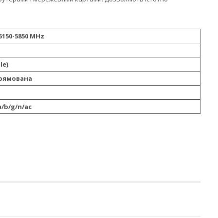
 5150-5850 MHz
le)
рямована
 a/b/g/n/ac