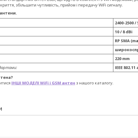
риття, збільшити чутливість, прийом і передачу WiFi сигналу.
 антени.
2400-2500 /
10 / 8 dBi
RP SMA (ma
широкосп
220 mm
ндартами:
IEEE 802.11
нтена?
итися
ІНШІ МОДЕЛІ WiFi і GSM антен
з нашого каталогу.
И