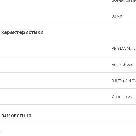
Всенаправл
30 мм
і характеристики
RP SMA Male
Без кабеля
5,8 ГГц, 2,4 ГГ
До роз'єму
Я ЗАМОВЛЕННЯ
кт