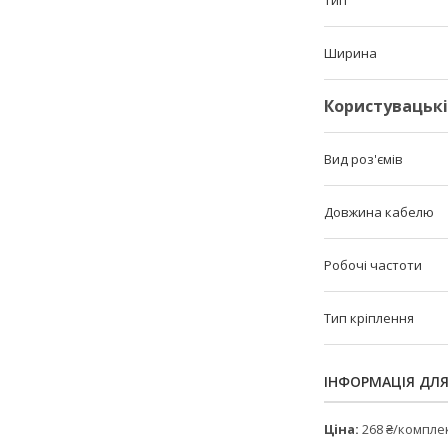
Тип
Ширина
Користувацьк
Вид роз'ємів
Довжина кабелю
Робочі частоти
Тип кріплення
ІНФОРМАЦІЯ ДЛ
Ціна:
268 ₴/компле