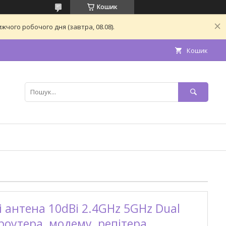
Кошик
чого робочого дня (завтра, 08.08).
Кошик
i антена 10dBi 2.4GHz 5GHz Dual
роутера, модему, репітера