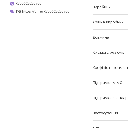
+380663030700
Виробник
TG
https://t.me/+380663030700
Країна виробник
Довжина
Кількість роз'ємів
Коефіцієнт посиле
Підтримка MIMO
Підтримка стандар
Застосування