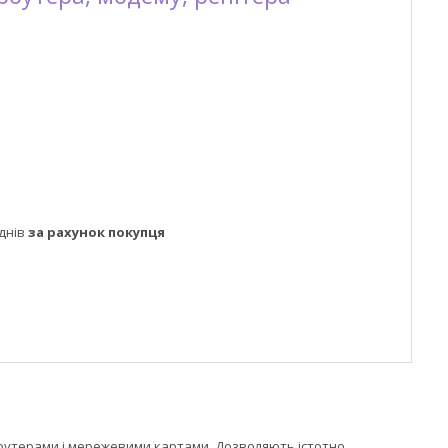
днів
за рахунок покупця
 роутерами і мережевими картами. Дозволяють істотно