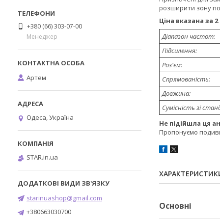
розширити зону пок
Ціна вказана за 2
+380 (66) 303-07-00
Діапазон частот:
Менеджер
Підсилення:
Роз'єм:
Артем
Спрямованість:
Довжина:
Сумісність зі ста
Одеса, Україна
Не підійшла ця а
Пропонуємо подив
STAR.in.ua
ХАРАКТЕРИСТИК
starinuashop@gmail.com
Основні
+380663030700