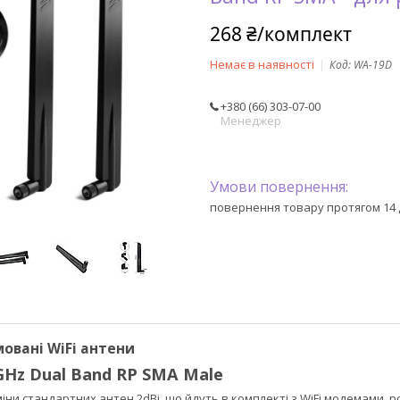
268 ₴/комплект
Немає в наявності
Код:
WA-19D
+380 (66) 303-07-00
Менеджер
повернення товару протягом 14 
овані WiFi антени
8 GHz Dual Band RP SMA Male
іни стандартних антен 2dBi, що йдуть в комплекті з WiFi модемами,