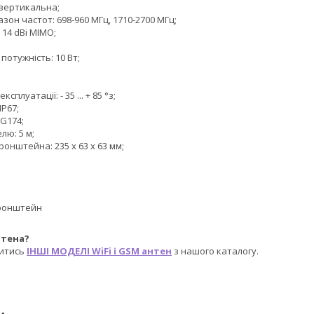
 вертикальна;
зон частот: 698-960 МГц, 1710-2700 МГц;
 14 dBi MIMO;
отужність: 10 Вт;
плуатації: - 35 ... + 85 °з;
IP67;
G174;
лю: 5 м;
ронштейна: 235 x 63 x 63 мм;
ронштейн
нтена?
итись
ІНШІ МОДЕЛІ WiFi і GSM антен
з нашого каталогу.