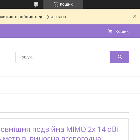
Кошик
лижчого робочого дня (сьогодні).
Кошик
зовнішня подвійна MIMO 2x 14 dBi
5 метрів, виносна всепогодна