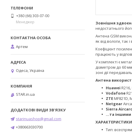
+380 (66) 303-07-00
Менеджер
Зовнішня здвоєн
недостатнього його
Антена GSM викона
як від вологи, так 
Артем
Коефіцієнт посилен
працюють у відповід
У комплекті є мета
діаметром до 60 мм
Одеса, Україна
зоні дії передавал
Антена використ
Huawei
R216, 
Vodafone
R21
STAR.in.ua
ZTE
MF821D, MF
Netgear
Airca
Sierra Aircar
...та іншими
starinuashop@gmail.com
ХАРАКТЕРИСТИКИ
+380663030700
Тип: всеспря