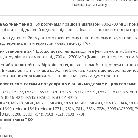
покидаючи сайту.
а GSM-антена
з TS9 роз'ємами працює в діапазоні 700-2700 МГц і пр
 рівня не віддаленій відстані від зон стабільного покриття операторі
на в ударостійкому вологозахищеному пластиковому кожусі.і призна
і від перепадів температури - клас захисту IP67.
ня становить 2x 14дб, що дозволяє підвищити ефективність мобільної 
ному діапазоні частот від 700 до 2700 МГц (Київстар, Інтертелеком, Vo
левий кронштейн і набір кріплення, що дозволяє без проблем встанови
. В комплекті антени два кабелі по 5 метрів кожен, що дозволяє вине
ьної стільникової вишки. Установка і настройка дуже проста.
овується з такими популярними 3G 4G модемами і роутерами:
E3272, E5372, E5373, E5573s-320, E5375, E5377, E5571, E5577, E8372, K5150, 
5, R216, R212, K5150, K5005, K5006Z, R226
821, MF910, MF90, MF93E, MF91D, MF91, MF91T, MF93D, MF91S, Flare, MF82
rd 340u, Aircard 341u, Aircard 771s, 782s, 781s, 785s, 778s, 790S (AC790S), 
d
313u, 320u, 330u, 754s, 760s, 762s, 763s, 770s;
 з роз'ємом TS9.
:
мована;