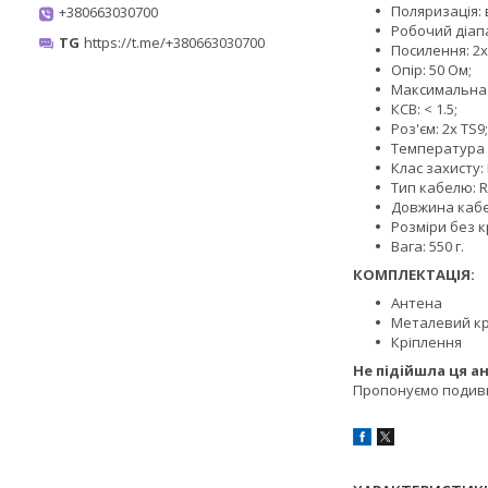
Поляризація:
+380663030700
Робочий діапа
TG
https://t.me/+380663030700
Посилення: 2x
Опір: 50 Ом;
Максимальна п
КСВ: < 1.5;
Роз'єм: 2x TS9;
Температура екс
Клас захисту: 
Тип кабелю: R
Довжина кабе
Розміри без к
Вага: 550 г.
КОМПЛЕКТАЦІЯ:
Антена
Металевий к
Кріплення
Не підійшла ця а
Пропонуємо подив