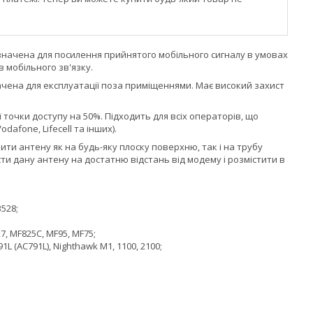
изначена для посилення прийнятого мобільного сигналу в умовах
в мобільного зв'язку.
чена для експлуатації поза приміщеннями. Має високий захист
точки доступу на 50%. Підходить для всіх операторів, що
dafone, Lifecell та інших).
ти антену як на будь-яку плоску поверхню, так і на трубу
сти дану антену на достатню відстань від модему і розмістити в
B528;
7, MF825C, MF95, MF75;
791L (AC791L), Nighthawk M1, 1100, 2100;