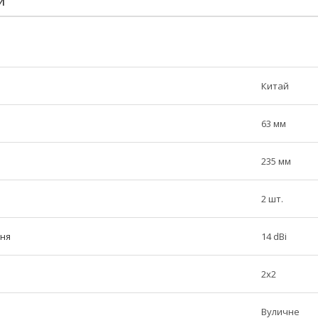
И
Китай
63 мм
235 мм
2 шт.
ння
14 dBi
2x2
Вуличне