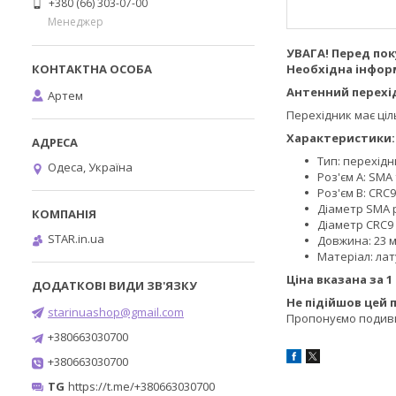
+380 (66) 303-07-00
Менеджер
УВАГА! Перед пок
Необхідна інформа
Антенний перехід
Артем
Перехідник має ціл
Характеристики:
Тип: перехідн
Одеса, Україна
Роз'єм А: SMA
Роз'єм B: CRC9
Діаметр SMA р
Діаметр CRC9 
STAR.in.ua
Довжина: 23 
Матеріал: ла
Ціна вказана за 1
Не підійшов цей 
starinuashop@gmail.com
Пропонуємо подив
+380663030700
+380663030700
TG
https://t.me/+380663030700