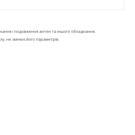
днання і подовження антен та іншого обладнання.
лу, не змінює його параметрів.