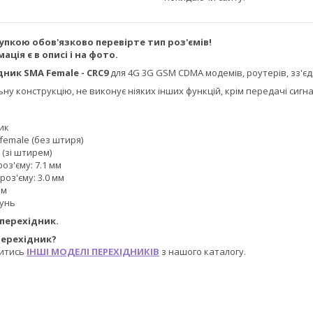
упкою обов'язково перевірте тип роз'ємів!
ція є в описі і на фото.
ник SMA Female - CRC9
для 4G 3G GSM CDMA модемів, роутерів, зз'є
ьну конструкцію, не виконує ніяких інших функцій, крім передачі сигна
ик
 female (без штиря)
 (зі штирем)
оз'єму: 7.1 мм
роз'єму: 3.0 мм
мм
тунь
 перехідник.
перехідник?
итись
ІНШІ МОДЕЛІ ПЕРЕХІДНИКІВ
з нашого каталогу.