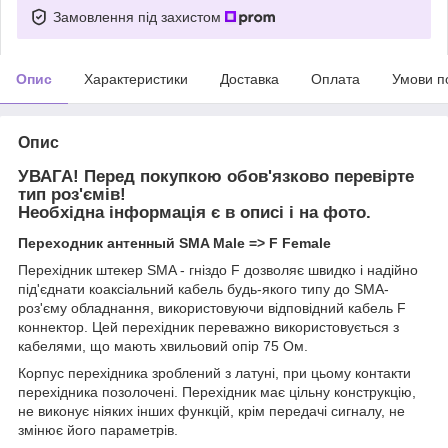
Замовлення під захистом
Опис
Характеристики
Доставка
Оплата
Умови п
Опис
УВАГА! Перед покупкою обов'язково перевірте
тип роз'ємів!
Необхідна інформація є в описі і на фото.
Переходник антенный SMA Male => F Female
Перехідник штекер SMA - гніздо F дозволяє швидко і надійно
під'єднати коаксіальний кабель будь-якого типу до SMA-
роз'єму обладнання, використовуючи відповідний кабель F
коннектор. Цей перехідник переважно використовується з
кабелями, що мають хвильовий опір 75 Ом.
Корпус перехідника зроблений з латуні, при цьому контакти
перехідника позолочені. Перехідник має цільну конструкцію,
не виконує ніяких інших функцій, крім передачі сигналу, не
змінює його параметрів.