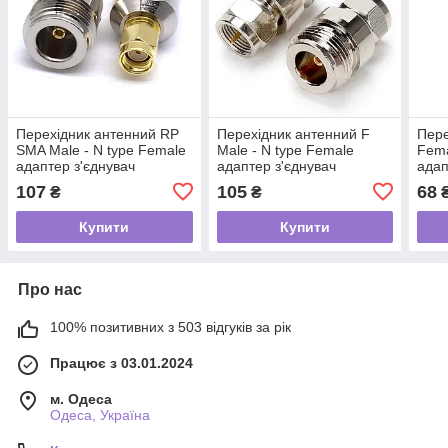
Перехідник антенний RP
Перехідник антенний F
Пере
SMA Male - N type Female
Male - N type Female
Fema
адаптер з'єднувач
адаптер з'єднувач
адап
коннектор для антен
коннектор для антен
конн
107
105
68
₴
₴
подовжувачів радіо
подовжувачів радіо
подо
Купити
Купити
Про нас
100% позитивних з 503 відгуків за рік
Працює з 03.01.2024
м. Одеса
Одеса, Україна