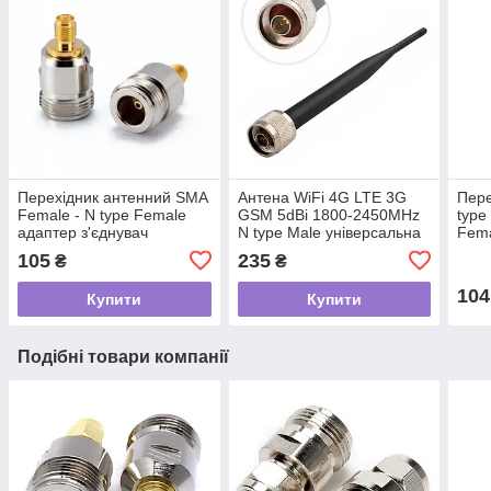
Перехідник антенний SMA
Антена WiFi 4G LTE 3G
Пере
Female - N type Female
GSM 5dBi 1800-2450MHz
type
адаптер з'єднувач
N type Male універсальна
Fema
коннектор для антен
широкоспрямована для
для 
105
235
₴
₴
подовжувачів радіо
модему, репітера
раді
104
Купити
Купити
Подібні товари компанії