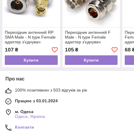
Перехідник антенний RP
Перехідник антенний F
Пере
SMA Male - N type Female
Male - N type Female
Fema
адаптер з'єднувач
адаптер з'єднувач
адап
коннектор для антен
коннектор для антен
конн
107
105
68
₴
₴
подовжувачів радіо
подовжувачів радіо
подо
Купити
Купити
Про нас
100% позитивних з 503 відгуків за рік
Працює з 03.01.2024
м. Одеса
Одеса, Україна
Контакти