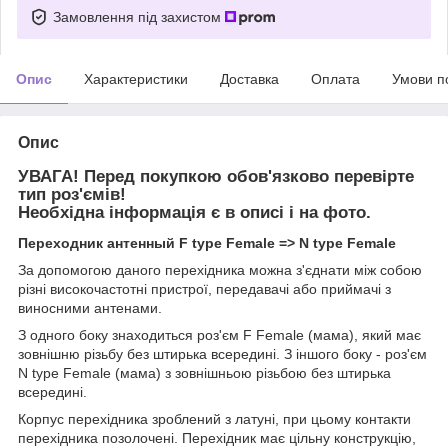
Замовлення під захистом
Опис
Характеристики
Доставка
Оплата
Умови п
Опис
УВАГА! Перед покупкою обов'язково перевірте
тип роз'ємів!
Необхідна інформація є в описі і на фото.
Переходник антенный F type Female => N type Female
За допомогою даного перехідника можна з'єднати між собою
різні високочастотні пристрої, передавачі або приймачі з
виносними антенами.
З одного боку знаходиться роз'єм F Female (мама), який має
зовнішню різьбу без штирька всередині. З іншого боку - роз'єм
N type Female (мама) з зовнішньою різьбою без штирька
всередині.
Корпус перехідника зроблений з латуні, при цьому контакти
перехідника позолочені. Перехідник має цільну конструкцію,