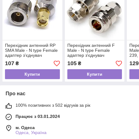
Перехідник антенний RP
Перехідник антенний F
Пере
SMA Male - N type Female
Male - N type Female
Male
адаптер з'єднувач
адаптер з'єднувач
239,
коннектор для антен
коннектор для антен
анте
107
105
129
₴
₴
подовжувачів радіо
подовжувачів радіо
раді
Купити
Купити
Про нас
100% позитивних з 502 відгуків за рік
Працює з 03.01.2024
м. Одеса
Одеса, Україна