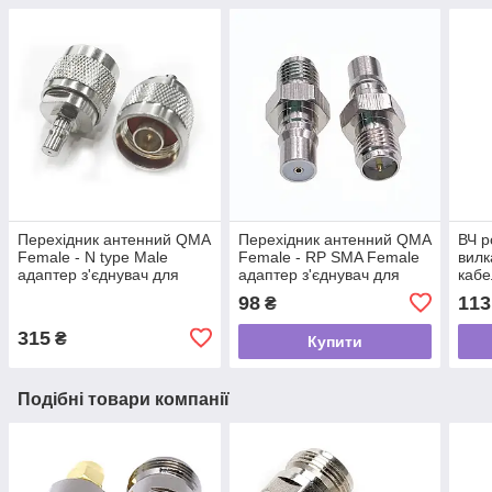
Перехідник антенний QMA
Перехідник антенний QMA
ВЧ р
Female - N type Male
Female - RP SMA Female
вилк
адаптер з'єднувач для
адаптер з'єднувач для
каб
антен, підсилювачів, FPV
антен, підсилювачів, FPV
RG2
98
113
₴
передавачів
передавачів
3D-F
315
₴
Купити
Подібні товари компанії