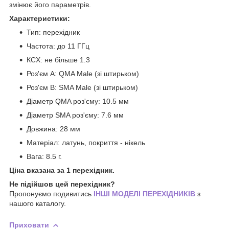
змінює його параметрів.
Характеристики:
Тип: перехідник
Частота: до 11 ГГц
КСX: не більше 1.3
Роз'єм А: QMA Male (зі штирьком)
Роз'єм B: SMA Male (зі штирьком)
Діаметр QMA роз'єму: 10.5 мм
Діаметр SMA роз'єму: 7.6 мм
Довжина: 28 мм
Матеріал: латунь, покриття - нікель
Вага: 8.5 г.
Ціна вказана за 1 перехідник.
Не підійшов цей перехідник?
Пропонуємо подивитись
ІНШІ МОДЕЛІ ПЕРЕХІДНИКІВ
з
нашого каталогу.
Приховати