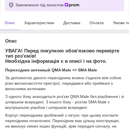
Замовлення під захистом
Опис
Характеристики
Доставка
Оплата
Умови п
Опис
УВАГА! Перед покупкою обов'язково перевірте
тип роз'ємів!
Необхідна інформація є в описі і на фото.
Переходник антенный QMA Male => SMA Male
За допомогою даного перехідника можна з'єднати між собою
різні високочастотні пристрої, передавачі або приймачі з
виносними антенами.
З одного боку знаходиться роз'єм QMA Male без різьблення і зі
штирьком всередині. З іншого боку - роз'єм SMA Male з
внутрішньою різьбою і штирьком всередині.
Корпус перехідника зроблений з латуні, при цьому контакти
перехідника позолочені. Перехідник має цільну конструкцію,
не виконує ніяких інших функцій, крім передачі сигналу, не