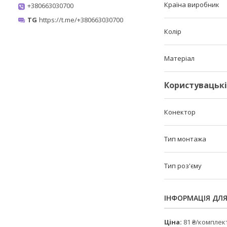
Країна виробник
+380663030700
TG
https://t.me/+380663030700
Колір
Матеріал
Користувацьк
Конектор
Тип монтажа
Тип роз'єму
ІНФОРМАЦІЯ ДЛ
Ціна:
81 ₴/комплек