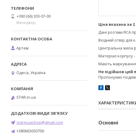
+380 (66) 303-07-00
Менеджер
Ціна вказана за 2
Дані роз'єми RCA пр
Вхідний отвір для к
Артем
Центральна жила ро
Матеріал корпусу -
Мають маркування 
Не підійшов цей 
Одеса, Україна
Пропонуємо подив
STAR.in.ua
ХАРАКТЕРИСТИК
Основні
starinuashop@gmail.com
+380663030700