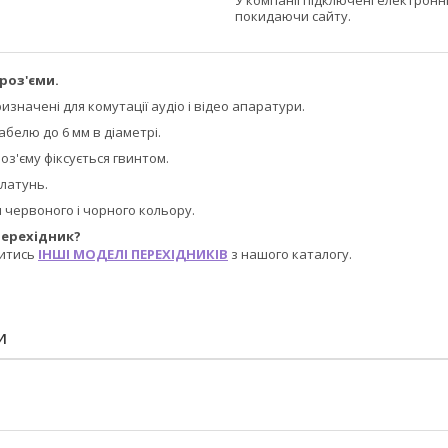
У компанії підключені електронн
покидаючи сайту.
 роз'єми.
изначені для комутації аудіо і відео апаратури.
абелю до 6 мм в діаметрі.
з'єму фіксується гвинтом.
 латунь.
червоного і чорного кольору.
перехідник?
итись
ІНШІ МОДЕЛІ ПЕРЕХІДНИКІВ
з нашого каталогу.
И