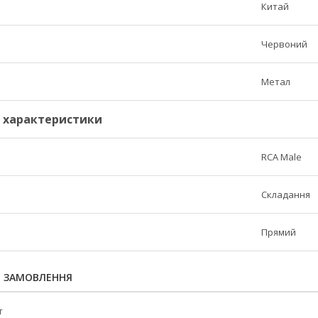
Китай
Червоний
Метал
і характеристики
RCA Male
Складання
Прямий
Я ЗАМОВЛЕННЯ
т