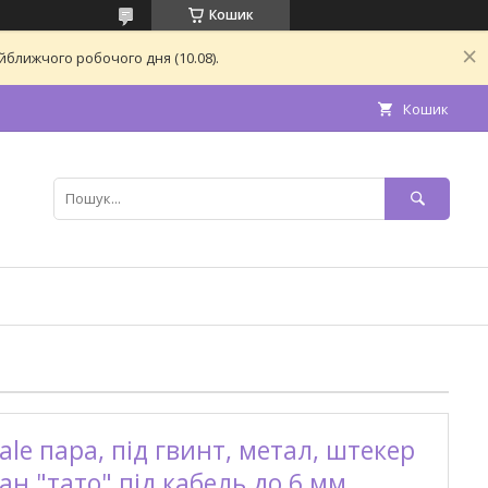
Кошик
ближчого робочого дня (10.08).
Кошик
ale пара, під гвинт, метал, штекер
н "тато" під кабель до 6 мм