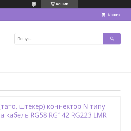
Кошик
Кошик
 (тато, штекер) коннектор N типу
на кабель RG58 RG142 RG223 LMR