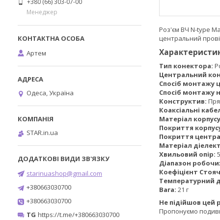
+380 (66) 303-07-00
Менеджер
Роз'єм ВЧ N-type M
центральний прові
Характеристик
Артем
Тип конектора:
Р
Центральний конт
Спосіб монтажу 
Спосіб монтажу н
Одеса, Україна
Конструктив:
Пря
Коаксіальні кабе
Матеріал корпусу
Покриття корпус
STAR.in.ua
Покриття центра
Матеріал діелек
Хвильовий опір:
5
Діапазон робочи
Коефіцієнт Стоячо
starinuashop@gmail.com
Температурний д
+380663030700
Вага:
21 г
+380663030700
Не підійшов цей 
Пропонуємо подив
TG
https://t.me/+380663030700