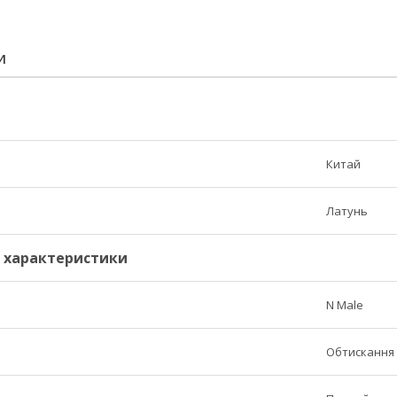
И
Китай
Латунь
і характеристики
N Male
Обтискання