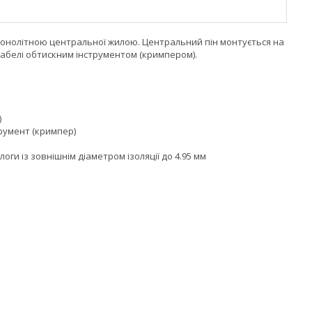
з монолітною центральної жилою. Центральний пін монтується на
кабелі обтискним інструментом (кримпером).
)
румент (кримпер)
логи із зовнішнім діаметром ізоляції до 4.95 мм