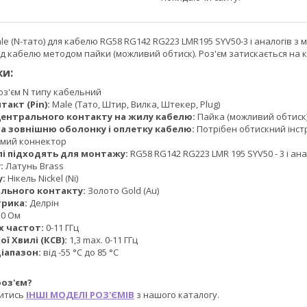
ale (N-тато) для кабелю RG58 RG142 RG223 LMR195 SYV50-3 і аналогів 
д кабелю методом пайки (можливий обтиск). Роз'єм затискається на 
и:
оз'єм N типу кабельний
акт (Pin):
Male (Тато, Штир, Вилка, Штекер, Plug)
центрального контакту на жилу кабелю:
Пайка (можливий обтиск
а зовнішню оболонку і оплетку кабелю:
Потрібен обтискний інст
мий коннектор
лі підходять для монтажу:
RG58 RG142 RG223 LMR 195 SYV50 - 3 і ана
:
Латунь Brass
у:
Нікель Nickel (Ni)
льного контакту:
Золото Gold (Au)
трика:
Делрін
0 Ом
х частот:
0-11 ГГц
ї Хвилі (КСВ):
1,3 max. 0-11 ГГц
іапазон:
від -55 °C до 85 °C
роз'єм?
итись
ІНШІ МОДЕЛІ РОЗ'ЄМІВ
з нашого каталогу.