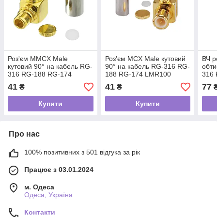
Роз'єм MMCX Male
Роз'єм MCX Male кутовий
ВЧ р
кутовий 90° на кабель RG-
90° на кабель RG-316 RG-
обти
316 RG-188 RG-174
188 RG-174 LMR100
316
LMR100 SFF50-1.5
SFF50-1.5 конектор під
LMR1
41
41
77
₴
₴
конектор під обтиск
обтиск крімпера
обти
крімпера
Купити
Купити
Про нас
100% позитивних з 501 відгука за рік
Працює з 03.01.2024
м. Одеса
Одеса, Україна
Контакти