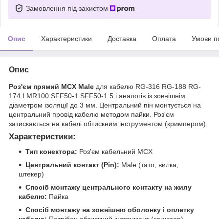
Замовлення під захистом
Опис
Характеристики
Доставка
Оплата
Умови п
Опис
Роз'єм прямий MCX Male
для кабелю RG-316 RG-188 RG-
174 LMR100 SFF50-1 SFF50-1.5 і аналогів із зовнішнім
діаметром ізоляції до 3 мм. Центральний пін монтується на
центральний провід кабелю методом пайки. Роз'єм
затискається на кабелі обтискним інструментом (кримпером).
Характеристики:
Тип конектора:
Роз'єм кабельний MCX
Центральний контакт (Pin):
Male (тато, вилка,
штекер)
Спосіб монтажу центрального контакту на жилу
кабелю:
Пайка
Спосіб монтажу на зовнішню оболонку і оплетку
кабелю:
Потрібен обтискний інструмент (кримпер)