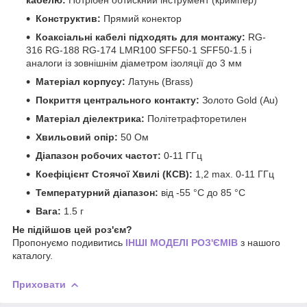
Конструктив:
Прямий конектор
Коаксіальні кабелі підходять для монтажу:
RG-
316 RG-188 RG-174 LMR100 SFF50-1 SFF50-1.5 і
аналоги із зовнішнім діаметром ізоляції до 3 мм
Матеріал корпусу:
Латунь (Brass)
Покриття центрального контакту:
Золото Gold (Au)
Матеріал діелектрика:
Політетрафторетилен
Хвильовий опір:
50 Ом
Діапазон робочих частот:
0-11 ГГц
Коефіцієнт Стоячої Хвилі (КСВ):
1,2 max. 0-11 ГГц
Температурний діапазон:
від -55 °C до 85 °C
Вага:
1.5 г
Не підійшов цей роз'єм?
Пропонуємо подивитись
ІНШІ МОДЕЛІ РОЗ'ЄМІВ
з нашого
каталогу.
Приховати