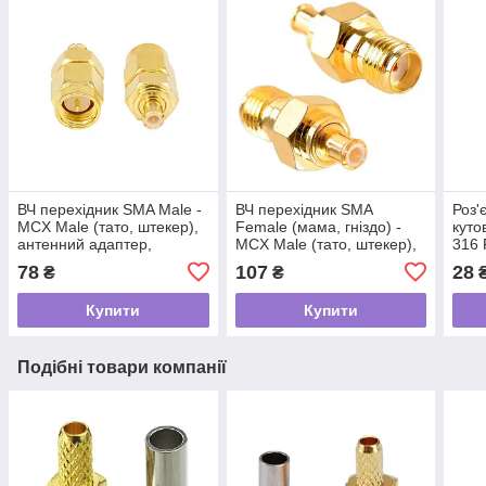
ВЧ перехідник SMA Male -
ВЧ перехідник SMA
Роз
MCX Male (тато, штекер),
Female (мама, гніздо) -
куто
антенний адаптер,
MCX Male (тато, штекер),
316
з'єднувач для кабелів
антенний адаптер,
SFF
78
107
28
₴
₴
подовжувачів
з'єднувач коаксіальний
коне
крім
Купити
Купити
Подібні товари компанії