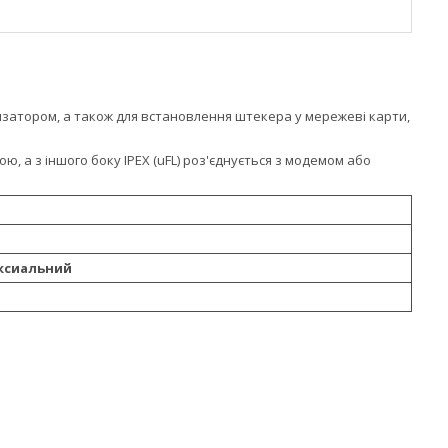
изатором, а також для встановлення штекера у мережеві карти,
, а з іншого боку IPEX (uFL) роз'єднується з модемом або
аксиальний