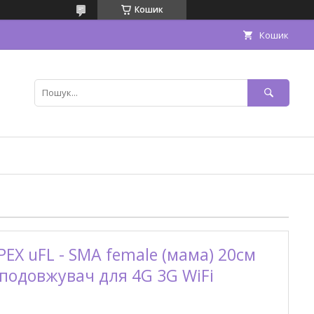
Кошик
Кошик
EX uFL - SMA female (мама) 20см
подовжувач для 4G 3G WiFi