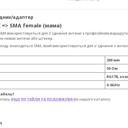
ідник/адаптер
X => SMA female (мама)
 SMA використовується для з’ єднання антени з професійним маршрут
ких немає антени або штекер.
ходу знаходиться SMA, який використовується для з' єднання з антеною
200 мм
50 Ом
RG178, ко
0-6GHz
кабель?
итись
ІНШІ ПІГТЕЙЛИ ТА ПОДОВЖУВАЧІ
з нашого каталогу.
И