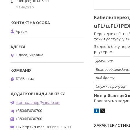
+380 (66) 303-07-00
Менеджер
Кабель/перех
uFL/u.FL/IPE
Артем
Перехідник uFL на
точки доступу, у я
З одного боку пере
роутером.
Одеса, Україна
Довжина:
Волновий імпеданс:
Вид дроту:
STAR.in.ua
Смужки пропуску:
Не підійшов цей 
Пропонуємо подив
starinuashop@gmail.com
+380663030700
+380663030700
ХАРАКТЕРИСТИК
TG
https://t.me/+380663030700