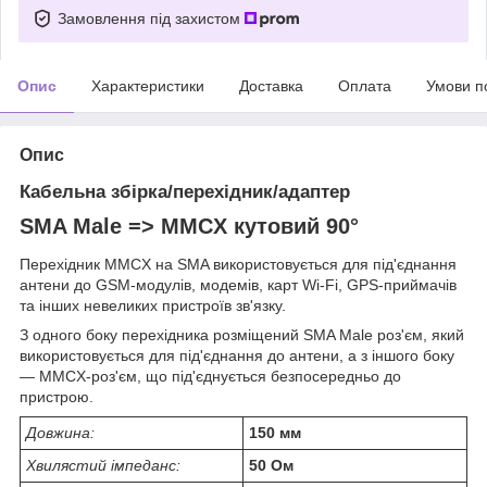
Замовлення під захистом
Опис
Характеристики
Доставка
Оплата
Умови п
Опис
Кабельна збірка/перехідник/адаптер
SMA Male => MMCX кутовий 90
°
Перехідник MMCX на SMA використовується для під'єднання
антени до GSM-модулів, модемів, карт Wi-Fi, GPS-приймачів
та інших невеликих пристроїв зв'язку.
З одного боку перехідника розміщений SMA Male роз'єм, який
використовується для під'єднання до антени, а з іншого боку
— MMCX-роз'єм, що під'єднується безпосередньо до
пристрою.
Довжина:
150 мм
Хвилястий імпеданс:
50 Ом