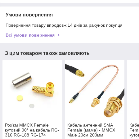
Умови повернення
Повернення товару впродовж 14 днів за рахунок покупця
Всі умови повернення
З цим товаром також замовляють
Роз'єм MMCX Female
Кабель антенний SMA
Кабе
кутовий 90° на кабель RG-
Female (мама) - MMCX
Fem
316 RG-188 RG-174
Male 20см 200мм
куто