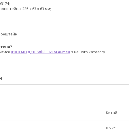
G174;
ронштейна: 235 x 63 x 63 мм;
ронштейн
нтена?
итися
ІНШІ МОДЕЛІ WiFi і GSM антен
з нашого каталогу.
И
Китай
0.5 кг