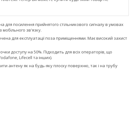
ена для посилення прийнятого стільникового сигналу в умовах
в мобільного зв'язку.
чена для експлуатації поза приміщеннями. Має високий захист
очки доступу на 50%. Підходить для всіх операторів, що
dafone, Lifecell та інших).
ти антену як на будь-яку плоску поверхню, так і на трубу