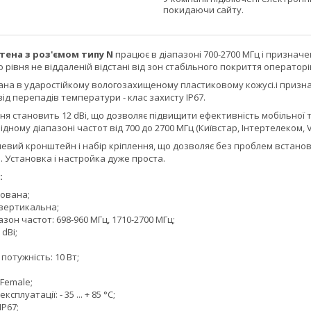
покидаючи сайту.
тена з роз'ємом типу N
працює в діапазоні 700-2700 МГц і признач
 рівня не віддаленій відстані від зон стабільного покриття операторі
на в ударостійкому вологозахищеному пластиковому кожусі.і призна
і від перепадів температури - клас захисту IP67.
ня становить 12 dBi, що дозволяє підвищити ефективність мобільної т
ному діапазоні частот від 700 до 2700 МГц (Київстар, Інтертелеком, Vo
левий кронштейн і набір кріплення, що дозволяє без проблем встанови
. Установка і настройка дуже проста.
:
мована;
 вертикальна;
зон частот: 698-960 МГц, 1710-2700 МГц;
dBi;
отужність: 10 Вт;
 Female;
плуатації: - 35 ... + 85 °С;
IP67;