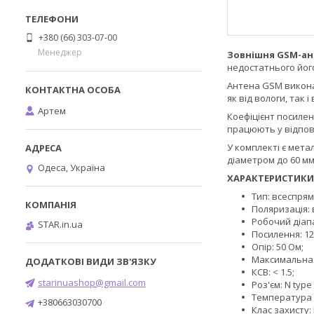
+380 (66) 303-07-00
Менеджер
Зовнішня GSM-ан
недостатнього його
Антена GSM викона
як від вологи, так 
Артем
Коефіцієнт посилен
працюють у відповід
У комплекті є мета
діаметром до 60 мм
Одеса, Україна
ХАРАКТЕРИСТИКИ
Тип: всеспря
Поляризація:
Робочий діапа
STAR.in.ua
Посилення: 12 
Опір: 50 Ом;
Максимальна п
КСВ: < 1.5;
starinuashop@gmail.com
Роз'єм: N type
Температура екс
+380663030700
Клас захисту: 