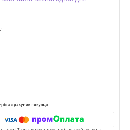
N
днів
за рахунок покупця
і платежі. Тепер ви можете купити будь-який товар не