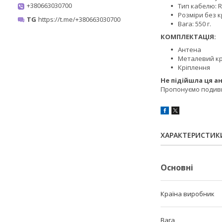
+380663030700
Тип кабелю: R
Розміри без к
TG
https://t.me/+380663030700
Вага: 550 г.
КОМПЛЕКТАЦІЯ:
Антена
Металевий к
Кріплення
Не підійшла ця а
Пропонуємо подив
ХАРАКТЕРИСТИК
Основні
Країна виробник
Вага