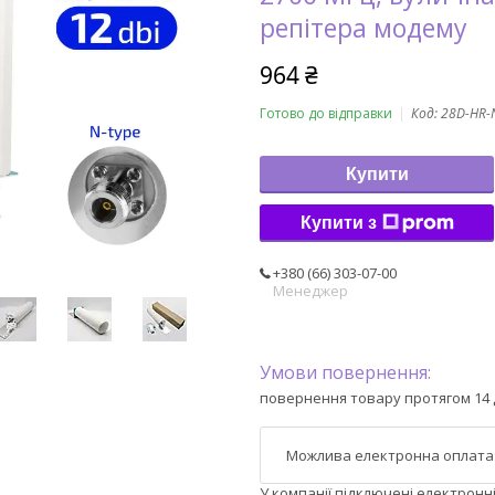
репітера модему
964 ₴
Готово до відправки
Код:
28D-HR-
Купити
Купити з
+380 (66) 303-07-00
Менеджер
повернення товару протягом 14 
У компанії підключені електронн