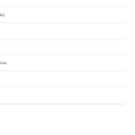
le)
ена