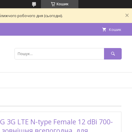
Кошик
лижчого робочого дня (сьогодні).
Кошик
 3G LTE N-type Female 12 dBi 700-
 зовнішня всепогодна, для