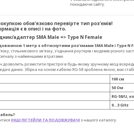
покидаючи сайту.
окупкою обов'язково перевірте тип роз'ємів!
рмація є в описі і на фото.
дник/адаптер SMA Male => Type N Female
довжиною 1 метр з обтиснутими роз'ємами SMA Male і Type N 
язку, стільникового зв'язку, з'єднання роутерів і модемів різного за
сигналу з найменшими втратами.
 дозволить розмістити пристрої в будь-якому зручному місці всеред
редачі даних. Збірка на основі кабелю RG-58 зроблена якісно, має стабі
100 см
50 Ом
RG-58/U, 
0...3 GHz
кабель?
итися
ІНШІ ПІГТЕЙЛИ ТА ПОДОВЖУВАЧІ
з нашого каталогу.