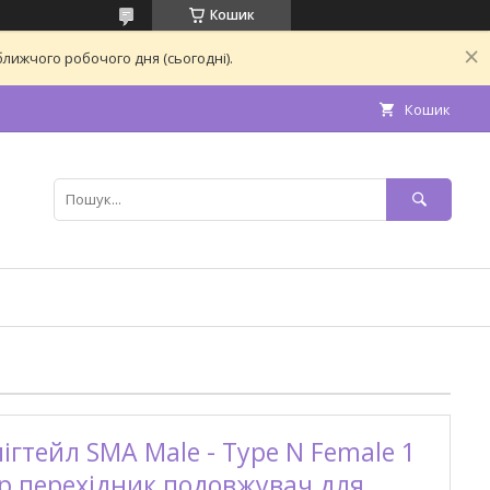
Кошик
лижчого робочого дня (сьогодні).
Кошик
ігтейл SMA Male - Type N Female 1
р перехідник подовжувач для