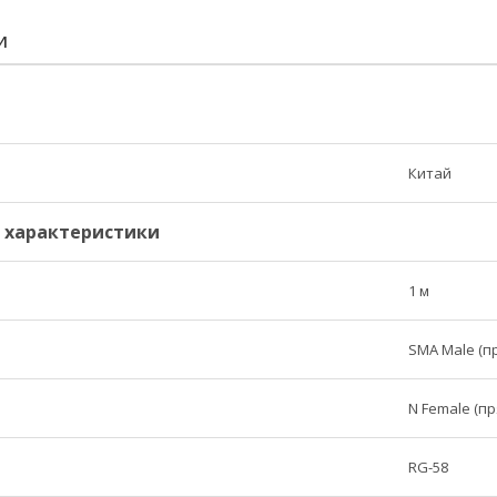
И
Китай
і характеристики
1 м
SMA Male (п
N Female (п
RG-58