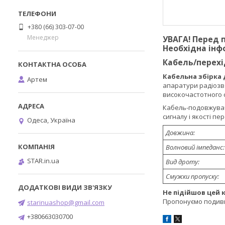
+380 (66) 303-07-00
Менеджер
УВАГА! Перед п
Необхідна інфо
Кабель/перехі
Кабельна збірка 
Артем
апаратури радіозв'
високочастотного 
Кабель-подовжувач
сигналу і якості пе
Одеса, Україна
Довжина:
Волновий імпеданс:
STAR.in.ua
Вид дроту:
Смужки пропуску:
Не підійшов цей 
Пропонуємо подив
starinuashop@gmail.com
+380663030700