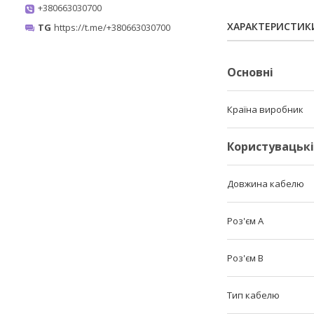
+380663030700
ХАРАКТЕРИСТИК
TG
https://t.me/+380663030700
Основні
Країна виробник
Користувацьк
Довжина кабелю
Роз'єм A
Роз'єм B
Тип кабелю