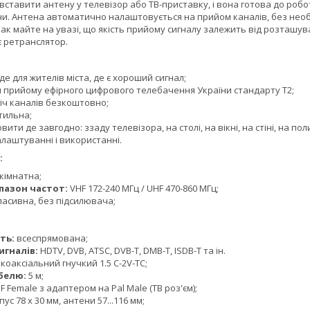
ставити антену у телевізор або ТВ-приставку, і вона готова до роботи
и. Антена автоматично налаштовується на прийом каналів, без необх
ак майте на увазі, що якість прийому сигналу залежить від розташу
 є ретранслятор.
йде для жителів міста, де є хороший сигнал;
я прийому ефірного цифрового телебачення України стандарту Т2;
іч каналів безкоштовно;
тильна;
ти де завгодно: ззаду телевізора, на столі, на вікні, на стіні, на поли
лаштуванні і використанні.
:
кімнатна;
пазон частот:
VHF 172-240 МГц / UHF 470-860 МГц;
асивна, без підсилювача;
ть:
всеспрямована;
игналів:
HDTV, DVB, ATSC, DVB-T, DMB-T, ISDB-T та ін.
:
коаксіальний гнучкий 1.5 C-2V-TC;
белю:
5 м;
F Female з адаптером на Pal Male (ТВ роз'єм);
пус 78 х 30 мм, антени 57...116 мм;