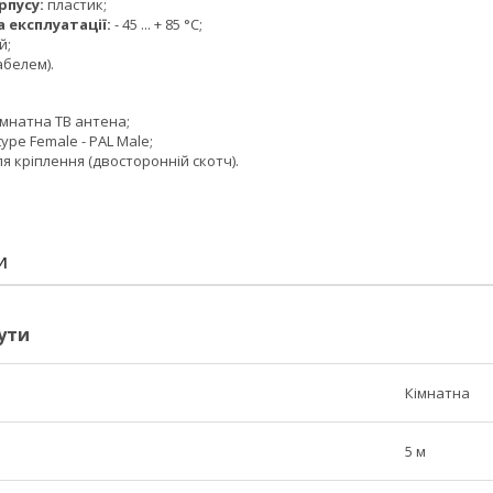
рпусу:
пластик;
 експлуатації:
- 45 ... + 85 °С;
й;
кабелем).
імнатна ТВ антена;
ype Female - PAL Male;
 кріплення (двосторонній скотч).
И
ути
Кімнатна
5 м