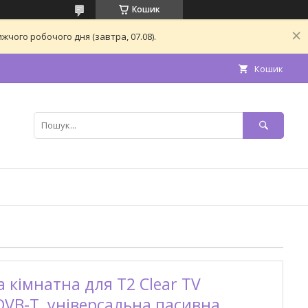
Кошик
чого робочого дня (завтра, 07.08).
Кошик
 кімнатна для Т2 Clear TV
VB-T, універсальна пасивна,