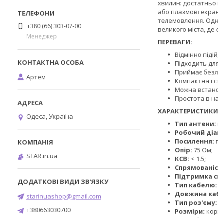
хвилин: достатньо в
або плазмові екран
телемовлення. Одн
+380 (66) 303-07-00
великого міста, де
Менеджер
ПЕРЕВАГИ:
Відмінно піді
Підходить дл
Приймає безл
Артем
Компактна і с
Можна встанови
Простота в на
ХАРАКТЕРИСТИКИ
Одеса, Україна
Тип антени:
Робочий діа
Посилення:
п
Опір:
75 Ом;
STAR.in.ua
КСВ:
< 1.5;
Спрямованіс
Підтримка с
Тип кабелю
Довжина ка
starinuashop@gmail.com
Тип роз'єму:
+380663030700
Розміри:
кор