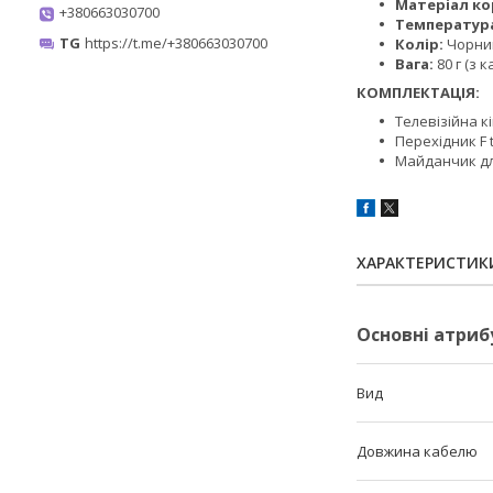
Матеріал ко
+380663030700
Температура
TG
https://t.me/+380663030700
Колір:
Чорни
Вага:
80 г (з 
КОМПЛЕКТАЦІЯ:
Телевізійна к
Перехідник F t
Майданчик для
ХАРАКТЕРИСТИК
Основні атриб
Вид
Довжина кабелю