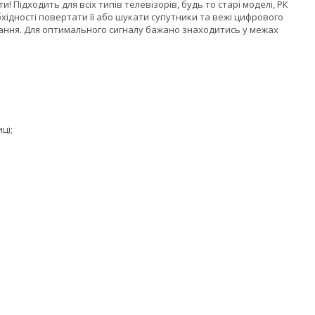
! Підходить для всіх типів телевізорів, будь то старі моделі, РК
ідності повертати її або шукати супутники та вежі цифрового
вання. Для оптимального сигналу бажано знаходитись у межах
ці;