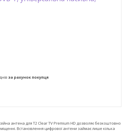
днів
за рахунок покупця
ізійна антена для T2 Clear TV Premium HD дозволяє безкоштовно
иміщенні. Встановлення цифрової антени займає лише кілька