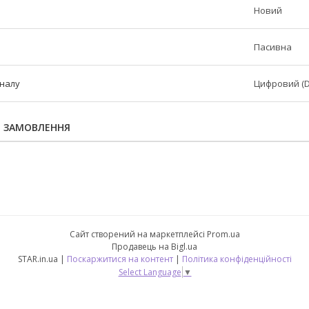
Новий
Пасивна
гналу
Цифровий (D
Я ЗАМОВЛЕННЯ
Сайт створений на маркетплейсі
Prom.ua
Продавець на Bigl.ua
STAR.in.ua |
Поскаржитися на контент
|
Політика конфіденційності
Select Language
▼