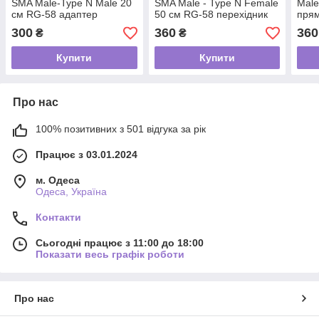
SMA Male-Type N Male 20
SMA Male - Type N Female
Male
см RG-58 адаптер
50 см RG-58 перехідник
прям
подовжувач перехідник
адаптер подовжувач для
30 с
300
360
360
₴
₴
для модему роутера
модему роутера
FPV 
Купити
Купити
Про нас
100% позитивних з 501 відгука за рік
Працює з 03.01.2024
м. Одеса
Одеса, Україна
Контакти
Сьогодні працює з 11:00 до 18:00
Показати весь графік роботи
Про нас