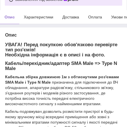
Опис
Характеристики
Доставка
Оплата
Умови п
Опис
УВАГА! Перед покупкою обов'язково перевірте
тип роз'ємів!
Необхідна інформація є в описі і на фото.
Кабель/перехідник/адаптер SMA Male => Type N
Male
Кабельна збірка довжиною 1м з обтиснутими роз'ємами
SMA Male і Type N Male
призначена для підключення до ВЧ
обладнання, апаратури радіозв'язку, стільникового зв'язку,
з'єднання роутерів і модемів різного застосування, де
потрібна висока точність передачі електричного
високочастотного сигналу з найменшими втратами.
Кабель-подовжувач дозволить розмістити пристрої в будь-
якому зручному місці всередині приміщення або зовні з
мінімальними втратами потужності сигналу і якості передачі