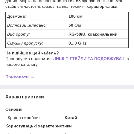
даних. Збірка на основі кабелю RG-58 зроблена якісно, має
стабільні частотні, фазові та інші технічні характеристики.
Довжина:
100 см
Волновий імпеданс:
50 Ом
Вид дроту:
RG-58/U, коаксиальний
Смужки пропуску:
0...3 GHz
Не підійшов цей кабель?
Пропонуємо подивитись
ІНШІ ПІГТЕЙЛИ ТА ПОДОВЖУВАЧІ
з
нашого каталогу.
Приховати
Характеристики
Основні
Країна виробник
Китай
Користувацькі характеристики