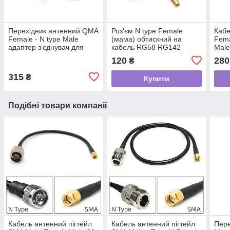
Перехідник антенний QMA
Роз'єм N type Female
Кабе
Female - N type Male
(мама) обтискний на
Fema
адаптер з'єднувач для
кабель RG58 RG142
Male
антен, підсилювачів, FPV
RG223 LMR-195 SYV50-3
анте
120
280
₴
передавачів
3D-FB коннектор N типу
пуль
гніздо
315
₴
Купити
Подібні товари компанії
Кабель антенний пігтейл
Кабель антенний пігтейл
Пере