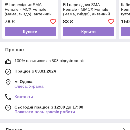
ВЧ перехідник SMA
ВЧ перехідник SMA
Кабе
Female - MCX Female
Female - MMCX Female
Fem
(мама, гніздо), антенний
(мама, гніздо), антенний
куто
адаптер, з'єднувач для
адаптер, з'єднувач для
пере
78
83
150
₴
₴
подовжувача кабелю
подовжувача кабелю
FPV 
Купити
Купити
Про нас
100% позитивних з 503 відгуків за рік
Працює з 03.01.2024
м. Одеса
Одеса, Україна
Контакти
Сьогодні працює з 12:00 до 17:00
Показати весь графік роботи
Про нас