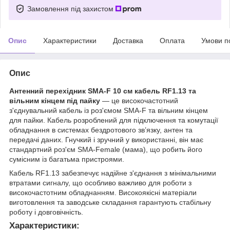
Замовлення під захистом
Опис
Характеристики
Доставка
Оплата
Умови п
Опис
Антенний перехідник SMA-F 10 см кабель RF1.13 та
вільним кінцем під пайку
— це високочастотний
з'єднувальний кабель із роз'ємом SMA-F та вільним кінцем
для пайки. Кабель розроблений для підключення та комутації
обладнання в системах бездротового зв’язку, антен та
передачі даних. Гнучкий і зручний у використанні, він має
стандартний роз'єм SMA-Female (мама), що робить його
сумісним із багатьма пристроями.
Кабель RF1.13 забезпечує надійне з'єднання з мінімальними
втратами сигналу, що особливо важливо для роботи з
високочастотним обладнанням. Високоякісні матеріали
виготовлення та заводське складання гарантують стабільну
роботу і довговічність.
Характеристики: