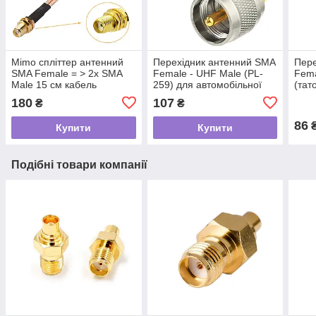
Mimo спліттер антенний
Перехідник антенний SMA
Пере
SMA Female = > 2x SMA
Female - UHF Male (PL-
Fema
Male 15 см кабель
259) для автомобільної
(тат
перехідник для модему
рації, адаптер для антени
адап
180
107
₴
₴
роутера, пігтейл адаптер
радіостанції
анте
86
Купити
Купити
Подібні товари компанії