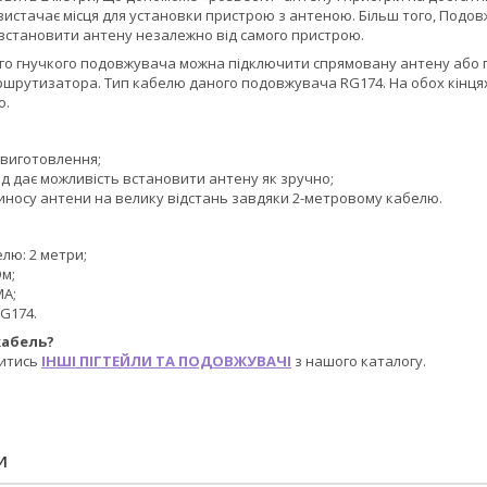
вистачає місця для установки пристрою з антеною. Більш того, Подов
становити антену незалежно від самого пристрою.
го гнучкого подовжувача можна підключити спрямовану антену або пі
аршрутизатора. Тип кабелю даного подовжувача RG174. На обох кінця
о.
 виготовлення;
д дає можливість встановити антену як зручно;
иносу антени на велику відстань завдяки 2-метровому кабелю.
лю: 2 метри;
Ом;
MA;
G174.
кабель?
итись
ІНШІ ПІГТЕЙЛИ ТА ПОДОВЖУВАЧІ
з нашого каталогу.
И