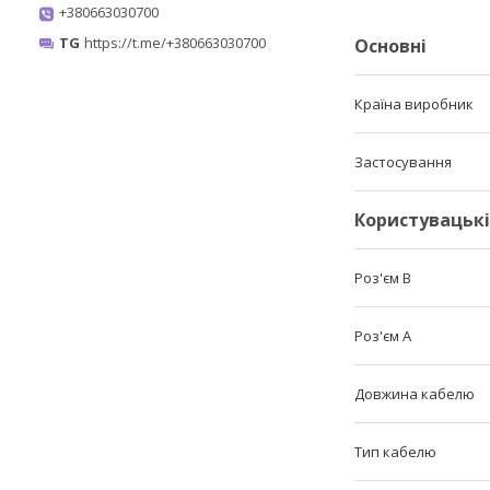
+380663030700
TG
https://t.me/+380663030700
Основні
Країна виробник
Застосування
Користувацьк
Роз'єм B
Роз'єм A
Довжина кабелю
Тип кабелю