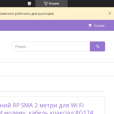
Кошик
лижчого робочого дня (сьогодні).
Кошик
ий RP SMA 2 метри для Wi Fi
M модему, кабель коаксіал RG174