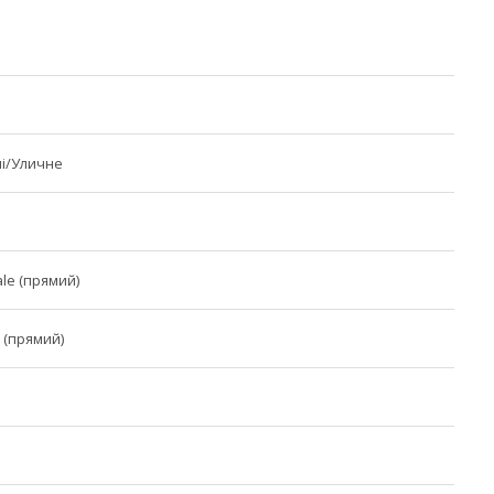
і/Уличне
le (прямий)
 (прямий)