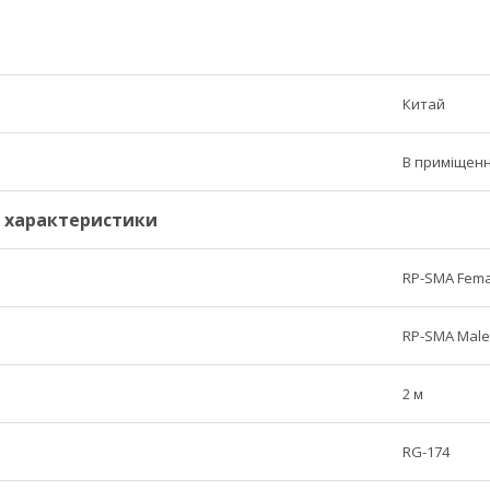
Китай
В приміщенн
і характеристики
RP-SMA Fema
RP-SMA Male
2 м
RG-174