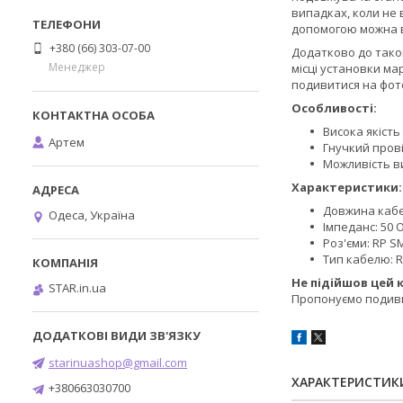
випадках, коли не 
допомогою можна в
+380 (66) 303-07-00
Додатково до тако
Менеджер
місці установки м
подивитися на фот
Особливості:
Висока якість
Артем
Гнучкий прові
Можливість в
Характеристики:
Довжина кабе
Одеса, Україна
Імпеданс: 50 
Роз'єми: RP S
Тип кабелю: R
Не підійшов цей 
STAR.in.ua
Пропонуємо подив
starinuashop@gmail.com
ХАРАКТЕРИСТИК
+380663030700