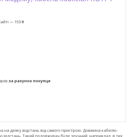
айті — 150 ₴
днів
за рахунок покупця
 на деяку відстань від самого пристрою. Довжина кабелю-
ю відстань. Такий подовжувач буде зручний, наприклад, в тих