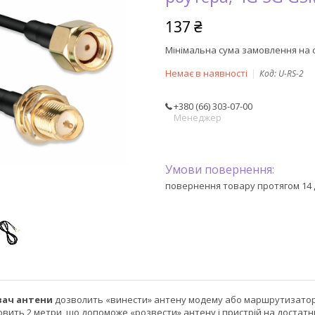
137 ₴
Мінімальна сума замовлення на с
Немає в наявності
Код:
U-RS-2
+380 (66) 303-07-00
Менеджер
повернення товару протягом 14 
вач антени
дозволить «винести» антену модему або маршрутизатора
вить 2 метри, що допоможе «розвести» антену і пристрій на достатн