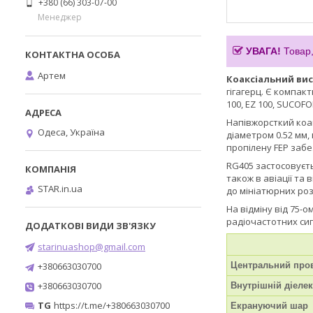
+380 (66) 303-07-00
Менеджер
УВАГА!
Товар,
Артем
Коаксіальний вис
гігагерц. Є компак
100, EZ 100, SUCOFO
Напівжорсткий коа
Одеса, Україна
діаметром 0.52 мм,
пропілену FEP забе
RG405 застосовуєть
також в авіації та
STAR.in.ua
до мініатюрних роз
На відміну від 75-
радіочастотних си
starinuashop@gmail.com
+380663030700
Центральний про
+380663030700
Внутрішній діеле
TG
https://t.me/+380663030700
Екрануючий шар