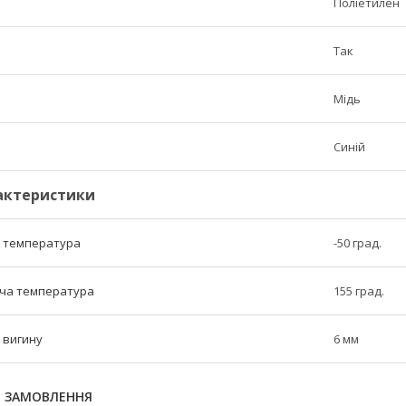
Поліетилен
Так
Мідь
Синій
рактеристики
а температура
-50 град.
ча температура
155 град.
 вигину
6 мм
Я ЗАМОВЛЕННЯ