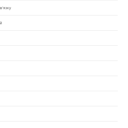
в'язку
й