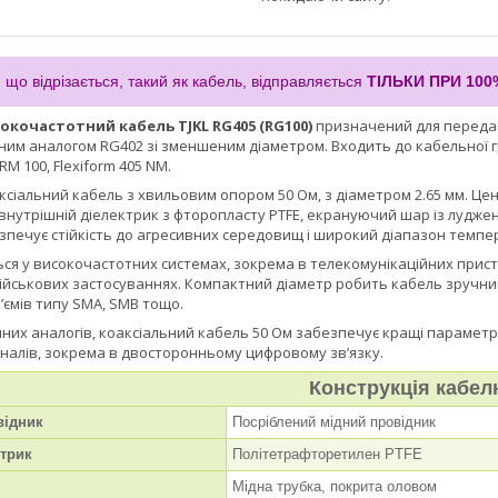
 що відрізається, такий як кабель, відправляється
ТІЛЬКИ ПРИ 100
окочастотний кабель TJKL RG405 (RG100)
призначений для передава
тним аналогом RG402 зі зменшеним діаметром. Входить до кабельної г
RM 100, Flexiform 405 NM.
ксіальний кабель з хвильовим опором 50 Ом, з діаметром 2.65 мм. Ц
 внутрішній діелектрик з фторопласту PTFE, екрануючий шар із луджен
зпечує стійкість до агресивних середовищ і широкий діапазон темпера
ся у високочастотних системах, зокрема в телекомунікаційних пристр
 військових застосуваннях. Компактний діаметр робить кабель зручн
’ємів типу SMA, SMB тощо.
омних аналогів, коаксіальний кабель 50 Ом забезпечує кращі параме
гналів, зокрема в двосторонньому цифровому зв’язку.
Конструкція кабел
відник
Посріблений мідний провідник
ктрик
Політетрафторетилен PTFE
Мідна трубка, покрита оловом