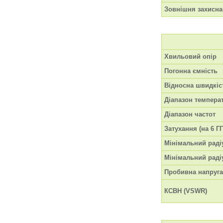
Зовнішня захисна
Хвильовий опір
Погонна ємність
Відносна швидкіс
Діапазон темпера
Діапазон частот
Затухання (на 6 ГГ
Мінімальний раді
Мінімальний радіу
Пробивна напруга
КСВН (VSWR)