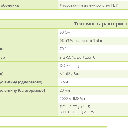
 оболонка
Фторований етилен-пропілен FEP
Технічні характерис
50 Ом
96 пФ/м на частоті 1 кГц
ть
70 %
тур
від -55 °C до +155 °C
DC ~ 6 ГГц
ц)
≤ 1.62 дБ/м
ус вигину (одноразово)
6 мм
с вигину (багаторазово)
20 мм
2000 VRMS/хв
DC ~ 3 ГГц ≤ 1.15
3 ГГц ~ 6 ГГц ≤ 1.25