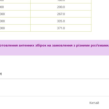
000
200.0
000
267.0
000
335.0
000
371.0
товлення антенних збірок на замовлення з різними роз'ємами
И
Китай