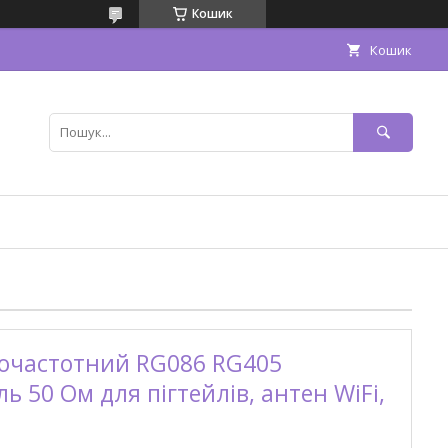
Кошик
Кошик
очастотний RG086 RG405
ь 50 Ом для пігтейлів, антен WiFi,