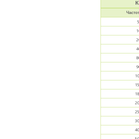
К
Часто
1
2
4
8
9
1
1
1
2
2
3
4
5