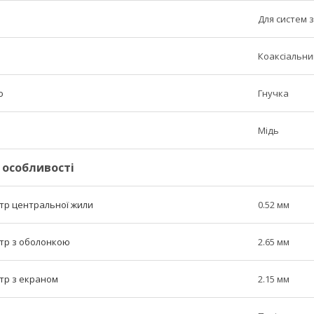
Для систем з
Коаксіальни
ю
Гнучка
Мідь
 особливості
тр центральної жили
0.52 мм
тр з оболонкою
2.65 мм
тр з екраном
2.15 мм