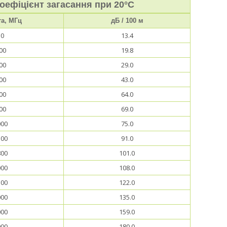
оефіцієнт загасання при 20°C
та, МГц
дБ / 100 м
50
13.4
00
19.8
00
29.0
00
43.0
00
64.0
00
69.0
000
75.0
500
91.0
800
101.0
000
108.0
500
122.0
000
135.0
000
159.0
000
180.0