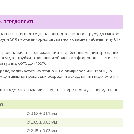
% ПЕРЕДОПЛАТІ.
ння ВЧ сигналів у діапазоні від постійного струму до кількох
рупи G10 і може використовуватися як заміна кабелів типу UT-
ентральна жила — одножильний посріблений мідний провідник
ої мідної трубки, а зовнішня оболонка з фторованого етилен-
тур від -55°С до +155°С.
оях, радіочастотних з’єднаннях, вимірювальній техніці, а
им для щільної прокладки всередині обладнання і підключення
три узгодження і використовується переважно для передавання
ю
Ø 0.52 ± 0.01 мм
Ø 1.65 ± 0.03 мм
Ø 2.15 ± 0.03 мм